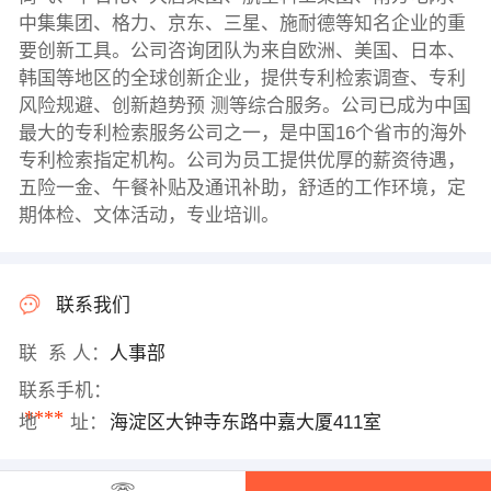
中集集团、格力、京东、三星、施耐德等知名企业的重
要创新工具。公司咨询团队为来自欧洲、美国、日本、
韩国等地区的全球创新企业，提供专利检索调查、专利
风险规避、创新趋势预 测等综合服务。公司已成为中国
最大的专利检索服务公司之一，是中国16个省市的海外
专利检索指定机构。公司为员工提供优厚的薪资待遇，
五险一金、午餐补贴及通讯补助，舒适的工作环境，定
期体检、文体活动，专业培训。
联系我们
联 系 人：
人事部
联系手机：
****
地 址：
海淀区大钟寺东路中嘉大厦411室