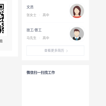
文员
张女士
·
高中
技工/普工
马先生
·
高中
息
查看更多简历
微信扫一扫找工作